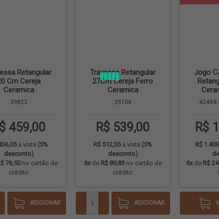
essa Retangular
Travessa Retangular
Jogo C
20 Cm Cereja
27Cm Cereja Ferro
Retang
Ceramica
Ceramica
Cera
39823
25108
42494/
$ 459,00
R$ 539,00
R$ 1
436,05
à vista
(5%
R$ 512,05
à vista
(5%
R$ 1.403
desconto)
desconto)
de
$ 76,50
no cartão de
6x
de
R$ 89,83
no cartão de
6x
de
R$ 24
crédito
crédito
ADICIONAR
ADICIONAR