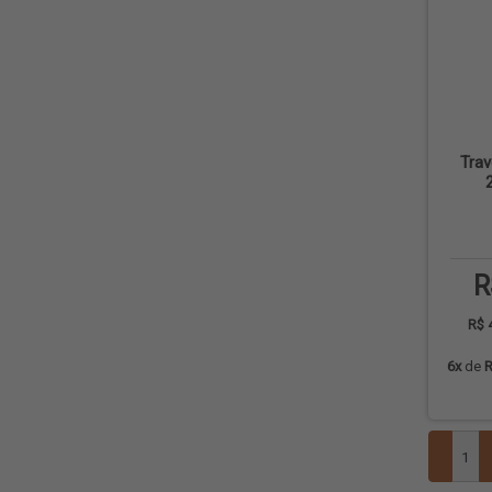
Trav
R
R$ 
6x
de
R