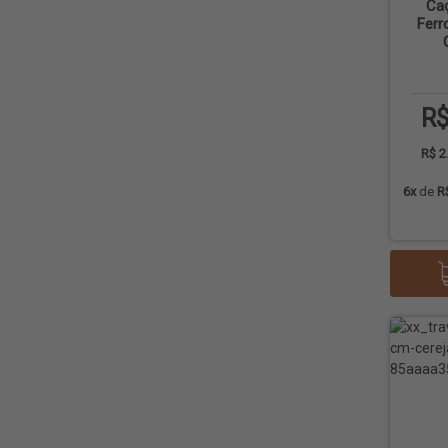
Ca
Ferr
R$
R$ 2
6x
de
R