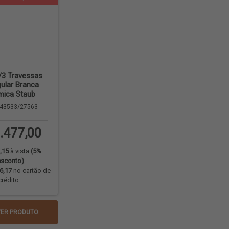
/3 Travessas
ular Branca
mica Staub
43533/27563
.477,00
,15
à vista
(5%
sconto)
6,17
no cartão de
crédito
VER PRODUTO