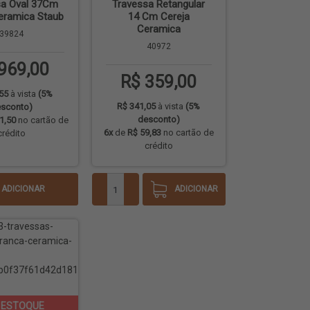
sa Oval 37Cm
Travessa Retangular
eramica Staub
14 Cm Cereja
Ceramica
39824
40972
969,00
R$ 359,00
55
à vista
(5%
R$ 341,05
à vista
(5%
sconto)
desconto)
1,50
no cartão de
6x
de
R$ 59,83
no cartão de
crédito
crédito
ADICIONAR
ADICIONAR