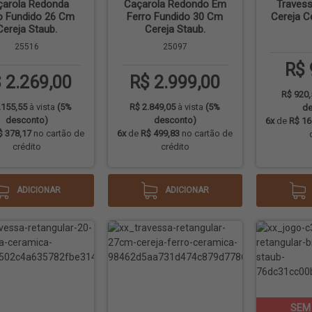
çarola Redonda
Caçarola Redondo Em
Traves
o Fundido 26 Cm
Ferro Fundido 30 Cm
Cereja C
Cereja Staub.
Cereja Staub.
25516
25097
R$ 
 2.269,00
R$ 2.999,00
R$ 920,
.155,55
à vista
(5%
R$ 2.849,05
à vista
(5%
de
desconto)
desconto)
6x
de
R$ 16
$ 378,17
no cartão de
6x
de
R$ 499,83
no cartão de
crédito
crédito
ADICIONAR
ADICIONAR