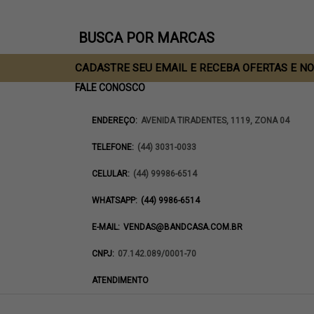
BUSCA POR MARCAS
CADASTRE SEU EMAIL E RECEBA OFERTAS E N
FALE CONOSCO
ENDEREÇO:
AVENIDA TIRADENTES, 1119, ZONA 04
TELEFONE:
(44) 3031-0033
CELULAR:
(44) 99986-6514
WHATSAPP:
(44) 9986-6514
E-MAIL:
VENDAS@BANDCASA.COM.BR
CNPJ:
07.142.089/0001-70
ATENDIMENTO