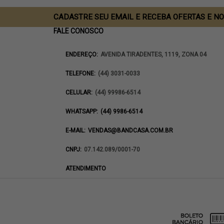
CADASTRE SEU EMAIL E RECEBA OFERTAS E N
FALE CONOSCO
ENDEREÇO:
AVENIDA TIRADENTES, 1119, ZONA 04
TELEFONE:
(44) 3031-0033
CELULAR:
(44) 99986-6514
WHATSAPP:
(44) 9986-6514
E-MAIL:
VENDAS@BANDCASA.COM.BR
CNPJ:
07.142.089/0001-70
ATENDIMENTO