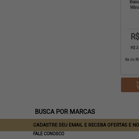
Baix
Win
R$
R$ 2
6x
de
R
BUSCA POR MARCAS
CADASTRE SEU EMAIL E RECEBA OFERTAS E N
FALE CONOSCO