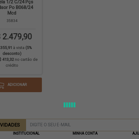
ela 1/2 C/24 Pçs
dsor Po B068/24
Mcd
35834
 2.479,90
.355,91
à vista
(5%
desconto)
$ 413,32
no cartão de
crédito
ADICIONAR
OVIDADES
INSTITUCIONAL
MINHA CONTA
AJ